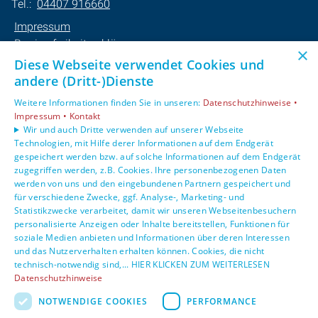
Tel.:
04407 916660
Impressum
Barrierefreiheitserklärung
×
Datenschutzerklärung
Diese Webseite verwendet Cookies und
AGB
andere (Dritt-)Dienste
Weitere Informationen finden Sie in unseren:
Datenschutzhinweise •
Unsere Bereiche
Impressum •
Kontakt
Privatkunden
Wir und auch Dritte verwenden auf unserer Webseite
Technologien, mit Hilfe derer Informationen auf dem Endgerät
Gewerbekunden
gespeichert werden bzw. auf solche Informationen auf dem Endgerät
Karriere
zugegriffen werden, z.B. Cookies. Ihre personenbezogenen Daten
Unternehmen
werden von uns und den eingebundenen Partnern gespeichert und
Kontakt
für verschiedene Zwecke, ggf. Analyse-, Marketing- und
Statistikzwecke verarbeitet, damit wir unseren Webseitenbesuchern
personalisierte Anzeigen oder Inhalte bereitstellen, Funktionen für
soziale Medien anbieten und Informationen über deren Interessen
und das Nutzerverhalten erhalten können. Cookies, die nicht
technisch-notwendig sind,... HIER KLICKEN ZUM WEITERLESEN
Datenschutzhinweise
NOTWENDIGE COOKIES
PERFORMANCE