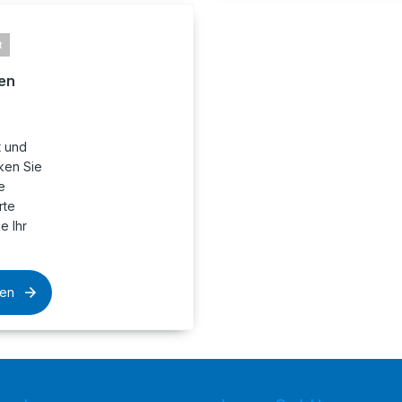
t
en
t und
ken Sie
e
rte
e Ihr
sen