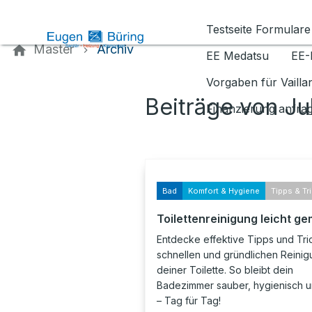
Kontaktieren Sie uns
Testseite Formulare
Master
Archiv
EE Medatsu
EE-
Vorgaben für Vaill
Beiträge von Ju
Finanzierung anfra
Bad
Komfort & Hygiene
Tipps & Tr
Toilettenreinigung leicht g
Entdecke effektive Tipps und Tri
schnellen und gründlichen Reini
deiner Toilette. So bleibt dein
Badezimmer sauber, hygienisch u
– Tag für Tag!