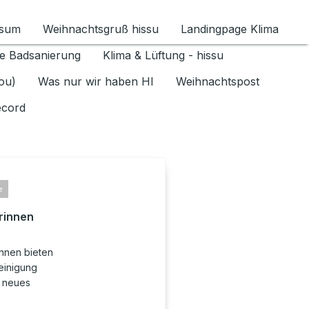
ssum
Weihnachtsgruß hissu
Landingpage Klima
ür Datenschutz 1.6.2026 umschalten
e Badsanierung
Klima & Lüftung - hissu
jou)
Was nur wir haben HI
Weihnachtspost
ecord
e
rinnen
innen bieten
einigung
n neues