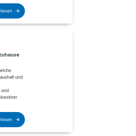
rlesen
 zuhause
welche
aushalt und
n und
sbesitzer
rlesen