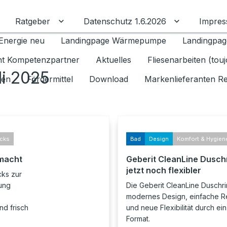
Ratgeber
Datenschutz 1.6.2026
Impre
Untermenü für Ratgeber umschalten
Untermenü f
Energie neu
Landingpage Wärmepumpe
Landingpag
ant Kompetenzpartner
Aktuelles
Fliesenarbeiten (tou
li 2025
gen
Fördermittel
Download
Markenlieferanten R
icks
Bad
Design
Komfort & Hygien
emacht
Geberit CleanLine Dusch
jetzt noch flexibler
cks zur
gung
Die Geberit CleanLine Duschr
modernes Design, einfache R
nd frisch
und neue Flexibilität durch ei
Format.