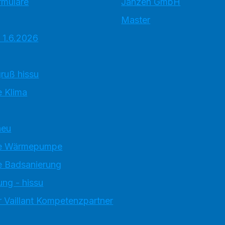
rmulare
Janzen GmbH
Master
 1.6.2026
ruß hissu
 Klima
neu
e Wärmepumpe
 Badsanierung
ung - hissu
 Vaillant Kompetenzpartner