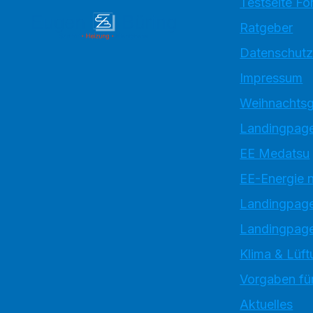
Testseite Fo
Ratgeber
Datenschutz
Impressum
Weihnachtsg
Landingpage
EE Medatsu
EE-Energie 
Landingpag
Landingpage
Klima & Lüft
Vorgaben für
Aktuelles