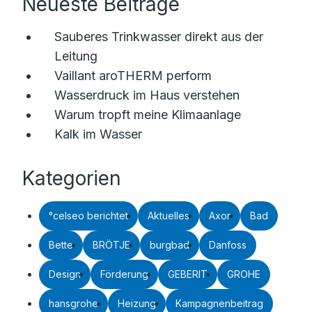
Neueste Beiträge
Sauberes Trinkwasser direkt aus der
Leitung
Vaillant aroTHERM perform
Wasserdruck im Haus verstehen
Warum tropft meine Klimaanlage
Kalk im Wasser
Kategorien
°celseo berichtet
Aktuelles
Axor
Bad
Bette
BRÖTJE
burgbad
Danfoss
Design
Förderung
GEBERIT
GROHE
hansgrohe
Heizung
Kampagnenbeitrag