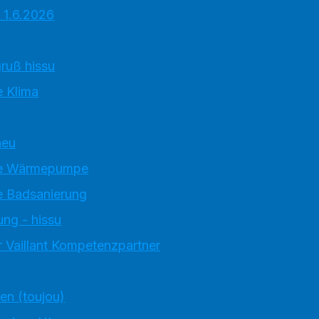
 1.6.2026
ruß hissu
 Klima
neu
e Wärmepumpe
 Badsanierung
ung - hissu
 Vaillant Kompetenzpartner
ten (toujou)