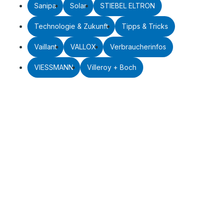
Sanipa
Solar
STIEBEL ELTRON
Technologie & Zukunft
Tipps & Tricks
Vaillant
VALLOX
Verbraucherinfos
VIESSMANN
Villeroy + Boch