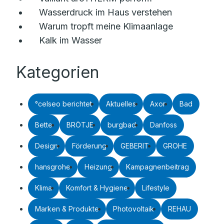
Wasserdruck im Haus verstehen
Warum tropft meine Klimaanlage
Kalk im Wasser
Kategorien
°celseo berichtet
Aktuelles
Axor
Bad
Bette
BRÖTJE
burgbad
Danfoss
Design
Förderung
GEBERIT
GROHE
hansgrohe
Heizung
Kampagnenbeitrag
Klima
Komfort & Hygiene
Lifestyle
Marken & Produkte
Photovoltaik
REHAU