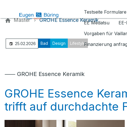
Kontaktieren Sie uns
Testseite Formulare
Master
GROHE Essence Keramik
EE Medatsu
EE-
Vorgaben für Vaill
Bad
Design
Lifestyle
25.02.2026
Finanzierung anfra
⸺ GROHE Essence Keramik
GROHE Essence Kerami
trifft auf durchdachte 