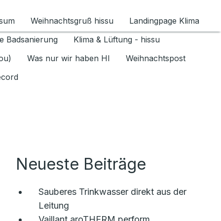
ssum
Weihnachtsgruß hissu
Landingpage Klima
ür Datenschutz 1.6.2026 umschalten
e Badsanierung
Klima & Lüftung - hissu
jou)
Was nur wir haben HI
Weihnachtspost
ecord
Neueste Beiträge
Sauberes Trinkwasser direkt aus der
Leitung
Vaillant aroTHERM perform