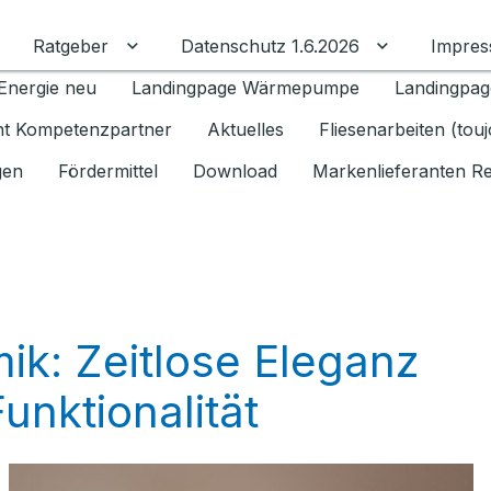
Ratgeber
Datenschutz 1.6.2026
Impre
Untermenü für Ratgeber umschalten
Untermenü f
Energie neu
Landingpage Wärmepumpe
Landingpag
ant Kompetenzpartner
Aktuelles
Fliesenarbeiten (tou
gen
Fördermittel
Download
Markenlieferanten R
k: Zeitlose Eleganz
Funktionalität