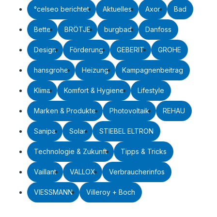
°celseo berichtet
Aktuelles
Axor
Bad
Bette
BRÖTJE
burgbad
Danfoss
Design
Förderung
GEBERIT
GROHE
hansgrohe
Heizung
Kampagnenbeitrag
Klima
Komfort & Hygiene
Lifestyle
Marken & Produkte
Photovoltaik
REHAU
Sanipa
Solar
STIEBEL ELTRON
Technologie & Zukunft
Tipps & Tricks
Vaillant
VALLOX
Verbraucherinfos
VIESSMANN
Villeroy + Boch