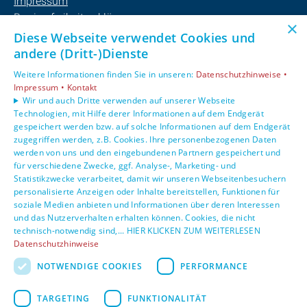
Impressum
Barrierefreiheitserklärung
×
Datenschutzerklärung
Diese Webseite verwendet Cookies und
AGB
andere (Dritt-)Dienste
Weitere Informationen finden Sie in unseren:
Datenschutzhinweise •
Unsere Bereiche
Impressum •
Kontakt
Privatkunden
Wir und auch Dritte verwenden auf unserer Webseite
Technologien, mit Hilfe derer Informationen auf dem Endgerät
Gewerbekunden
gespeichert werden bzw. auf solche Informationen auf dem Endgerät
Karriere
zugegriffen werden, z.B. Cookies. Ihre personenbezogenen Daten
Unternehmen
werden von uns und den eingebundenen Partnern gespeichert und
Kontakt
für verschiedene Zwecke, ggf. Analyse-, Marketing- und
Statistikzwecke verarbeitet, damit wir unseren Webseitenbesuchern
personalisierte Anzeigen oder Inhalte bereitstellen, Funktionen für
soziale Medien anbieten und Informationen über deren Interessen
und das Nutzerverhalten erhalten können. Cookies, die nicht
technisch-notwendig sind,... HIER KLICKEN ZUM WEITERLESEN
Datenschutzhinweise
NOTWENDIGE COOKIES
PERFORMANCE
TARGETING
FUNKTIONALITÄT