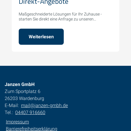
Direkt-Angebote
Maßgeschneiderte Lösungen für Ihr Zuhause -
starten Sie direkt eine Anfrage zu unseren
Serviceleistungen.
Weiterlesen
Janzen GmbH
Zum Sportplatz 6
26203 Wardenburg
E-Mail:
mail@janzen-gmbh.de
Tel.:
04407 916660
Impressum
Barrierefreiheitserklärung