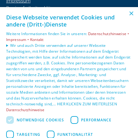
Impressum
Barrierefreiheitserklärung
×
Datenschutzerklärung
Diese Webseite verwendet Cookies und
AGB
andere (Dritt-)Dienste
Weitere Informationen finden Sie in unseren:
Datenschutzhinweise •
Unsere Bereiche
Impressum •
Kontakt
Privatkunden
Wir und auch Dritte verwenden auf unserer Webseite
Technologien, mit Hilfe derer Informationen auf dem Endgerät
Gewerbekunden
gespeichert werden bzw. auf solche Informationen auf dem Endgerät
Karriere
zugegriffen werden, z.B. Cookies. Ihre personenbezogenen Daten
Unternehmen
werden von uns und den eingebundenen Partnern gespeichert und
Kontakt
für verschiedene Zwecke, ggf. Analyse-, Marketing- und
Statistikzwecke verarbeitet, damit wir unseren Webseitenbesuchern
personalisierte Anzeigen oder Inhalte bereitstellen, Funktionen für
soziale Medien anbieten und Informationen über deren Interessen
und das Nutzerverhalten erhalten können. Cookies, die nicht
technisch-notwendig sind,... HIER KLICKEN ZUM WEITERLESEN
Datenschutzhinweise
NOTWENDIGE COOKIES
PERFORMANCE
TARGETING
FUNKTIONALITÄT