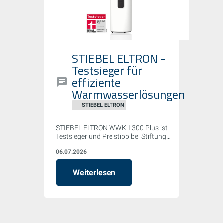
STIEBEL ELTRON -
Testsieger für
effiziente
Warmwasserlösungen
STIEBEL ELTRON
STIEBEL ELTRON WWK-I 300 Plus ist
Testsieger und Preistipp bei Stiftung
Warentest (07/2026) mit Note „Sehr gut"
06.07.2026
(1,5) – Spitzenwert bei Effizienz (COP
4,06) und leisester Betrieb im Test.
Weiterlesen