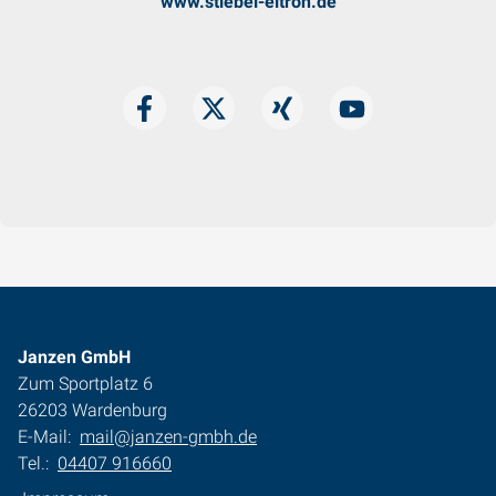
www.stiebel-eltron.de
Janzen GmbH
Zum Sportplatz 6
26203 Wardenburg
E-Mail:
mail@janzen-gmbh.de
Tel.:
04407 916660