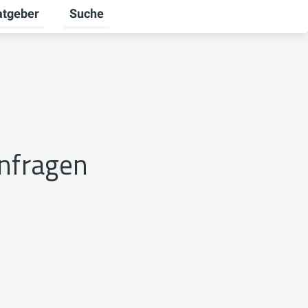
atgeber
Suche
alten
 umschalten
ermenü für Unternehmen umschalten
Untermenü für Ratgeber umschalten
anfragen