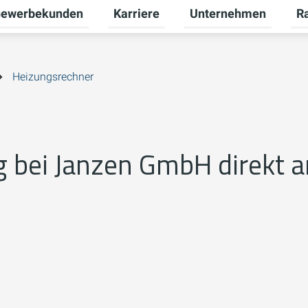
ewerbekunden
Karriere
Unternehmen
R
termenü für Privatkunden umschalten
Untermenü für Gewerbekunden umsch
Untermenü für Karriere
Unt
Heizungsrechner
 bei Janzen GmbH direkt 