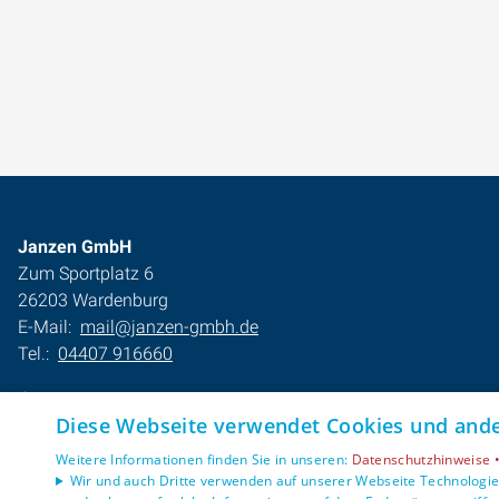
Janzen GmbH
Zum Sportplatz 6
26203 Wardenburg
E-Mail:
mail@janzen-gmbh.de
Tel.:
04407 916660
Impressum
Diese Webseite verwendet Cookies und ander
Barrierefreiheitserklärung
Datenschutzerklärung
Weitere Informationen finden Sie in unseren:
Datenschutzhinweise 
AGB
Wir und auch Dritte verwenden auf unserer Webseite Technologien