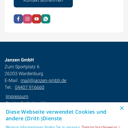
Kontakt aufnehmen
Janzen GmbH
Zum Sportplatz 6
26203 Wardenburg
E-Mail:
mail@janzen-gmbh.de
Tel.:
04407 916660
Impressum
Barrierefreiheitserklärung
×
Datenschutzerklärung
Diese Webseite verwendet Cookies und
AGB
andere (Dritt-)Dienste
Weitere Informationen finden Sie in unseren:
Datenschutzhinweise •