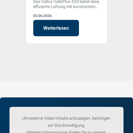
Das Vallox ValloPlus 520 bietet leise,
effiziente Lüftung mit konstantem
Volumenstrom. Für hohe
02.06.2026
Luftqualität, einfache
Inbetriebnahme und maximalen
Komfort im Einfamilienhaus.
Weiterlesen
Um externe Video-Inhalte anzuzeigen, benötigen
wir Ihre Einwilligung.
Weitere Informationen finden Sie in unserer