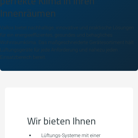
perfekte Klima in Ihren
Innenräumen
Vallox bietet nachhaltige, innovative und praktische Lösungen
für ein energieeffizientes, gesundes und behagliches
Wohnraumklima. Das maßgeschneiderte Gerätesortiment hält
Lüftungsgeräte für jede Anforderung und nahezu jeden
Einsatzbereich bereit.
Wir bieten Ihnen
Lüftungs-Systeme mit einer