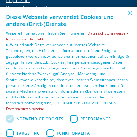
Impressum
Barrierefreiheitserklärung
×
Datenschutzerklärung
Diese Webseite verwendet Cookies und
AGB
andere (Dritt-)Dienste
Weitere Informationen finden Sie in unseren:
Datenschutzhinweise •
Unsere Bereiche
Impressum •
Kontakt
Privatkunden
Wir und auch Dritte verwenden auf unserer Webseite
Technologien, mit Hilfe derer Informationen auf dem Endgerät
Gewerbekunden
gespeichert werden bzw. auf solche Informationen auf dem Endgerät
Karriere
zugegriffen werden, z.B. Cookies. Ihre personenbezogenen Daten
Unternehmen
werden von uns und den eingebundenen Partnern gespeichert und
Kontakt
für verschiedene Zwecke, ggf. Analyse-, Marketing- und
Statistikzwecke verarbeitet, damit wir unseren Webseitenbesuchern
personalisierte Anzeigen oder Inhalte bereitstellen, Funktionen für
soziale Medien anbieten und Informationen über deren Interessen
und das Nutzerverhalten erhalten können. Cookies, die nicht
technisch-notwendig sind,... HIER KLICKEN ZUM WEITERLESEN
Datenschutzhinweise
NOTWENDIGE COOKIES
PERFORMANCE
TARGETING
FUNKTIONALITÄT