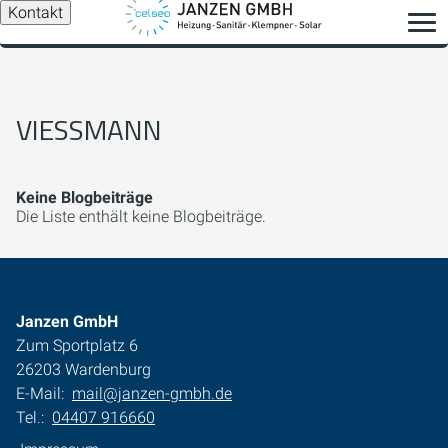
Kontakt
VIESSMANN
Keine Blogbeiträge
Die Liste enthält keine Blogbeiträge.
Janzen GmbH
Zum Sportplatz 6
26203 Wardenburg
E-Mail:
mail@janzen-gmbh.de
Tel.:
04407 916660