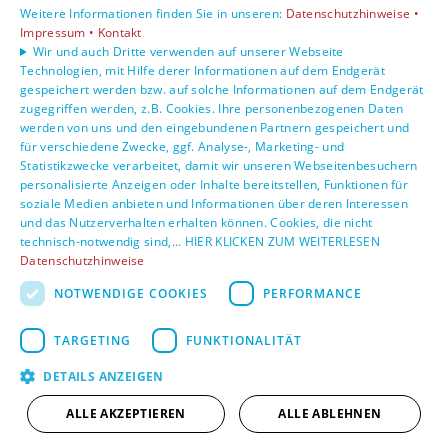
Weitere Informationen finden Sie in unseren:
Datenschutzhinweise •
Unsere Bereiche
Impressum •
Kontakt
Privatkunden
Wir und auch Dritte verwenden auf unserer Webseite
Technologien, mit Hilfe derer Informationen auf dem Endgerät
Gewerbekunden
gespeichert werden bzw. auf solche Informationen auf dem Endgerät
Karriere
zugegriffen werden, z.B. Cookies. Ihre personenbezogenen Daten
Unternehmen
werden von uns und den eingebundenen Partnern gespeichert und
Kontakt
für verschiedene Zwecke, ggf. Analyse-, Marketing- und
Statistikzwecke verarbeitet, damit wir unseren Webseitenbesuchern
personalisierte Anzeigen oder Inhalte bereitstellen, Funktionen für
soziale Medien anbieten und Informationen über deren Interessen
und das Nutzerverhalten erhalten können. Cookies, die nicht
technisch-notwendig sind,... HIER KLICKEN ZUM WEITERLESEN
Datenschutzhinweise
NOTWENDIGE COOKIES
PERFORMANCE
TARGETING
FUNKTIONALITÄT
DETAILS ANZEIGEN
ALLE AKZEPTIEREN
ALLE ABLEHNEN