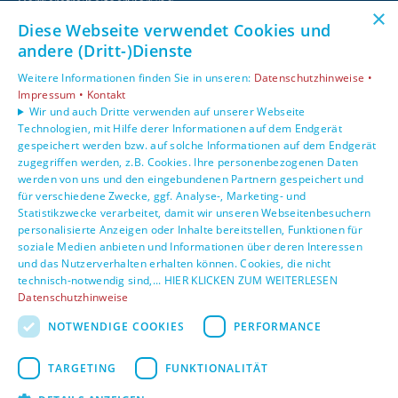
Barrierefreiheitserklärung
×
Datenschutzerklärung
Diese Webseite verwendet Cookies und
AGB
andere (Dritt-)Dienste
Weitere Informationen finden Sie in unseren:
Datenschutzhinweise •
Unsere Bereiche
Impressum •
Kontakt
Privatkunden
Wir und auch Dritte verwenden auf unserer Webseite
Technologien, mit Hilfe derer Informationen auf dem Endgerät
Gewerbekunden
gespeichert werden bzw. auf solche Informationen auf dem Endgerät
Karriere
zugegriffen werden, z.B. Cookies. Ihre personenbezogenen Daten
Unternehmen
werden von uns und den eingebundenen Partnern gespeichert und
Kontakt
für verschiedene Zwecke, ggf. Analyse-, Marketing- und
Statistikzwecke verarbeitet, damit wir unseren Webseitenbesuchern
personalisierte Anzeigen oder Inhalte bereitstellen, Funktionen für
soziale Medien anbieten und Informationen über deren Interessen
und das Nutzerverhalten erhalten können. Cookies, die nicht
technisch-notwendig sind,... HIER KLICKEN ZUM WEITERLESEN
Datenschutzhinweise
NOTWENDIGE COOKIES
PERFORMANCE
TARGETING
FUNKTIONALITÄT