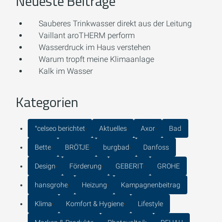
Neueste Beiträge
Sauberes Trinkwasser direkt aus der Leitung
Vaillant aroTHERM perform
Wasserdruck im Haus verstehen
Warum tropft meine Klimaanlage
Kalk im Wasser
Kategorien
°celseo berichtet
Aktuelles
Axor
Bad
Bette
BRÖTJE
burgbad
Danfoss
Design
Förderung
GEBERIT
GROHE
hansgrohe
Heizung
Kampagnenbeitrag
Klima
Komfort & Hygiene
Lifestyle