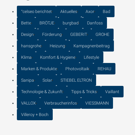
°celseo berichtet
Aktuelles
Axor
Bad
Bette
BRÖTJE
burgbad
Danfoss
Design
Förderung
GEBERIT
GROHE
hansgrohe
Heizung
Kampagnenbeitrag
Klima
Komfort & Hygiene
Lifestyle
Marken & Produkte
Photovoltaik
REHAU
Sanipa
Solar
STIEBEL ELTRON
Technologie & Zukunft
Tipps & Tricks
Vaillant
VALLOX
Verbraucherinfos
VIESSMANN
Villeroy + Boch