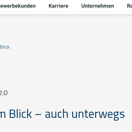
ewerbekunden
Karriere
Unternehmen
R
termenü für Privatkunden umschalten
Untermenü für Gewerbekunden umsch
Untermenü für Karriere
Unt
Blick
2.0
im Blick – auch unterwegs