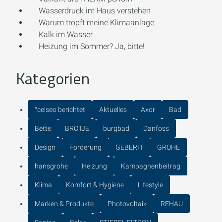
Wasserdruck im Haus verstehen
Warum tropft meine Klimaanlage
Kalk im Wasser
Heizung im Sommer? Ja, bitte!
Kategorien
°celseo berichtet
Aktuelles
Axor
Bad
Bette
BRÖTJE
burgbad
Danfoss
Design
Förderung
GEBERIT
GROHE
hansgrohe
Heizung
Kampagnenbeitrag
Klima
Komfort & Hygiene
Lifestyle
Marken & Produkte
Photovoltaik
REHAU