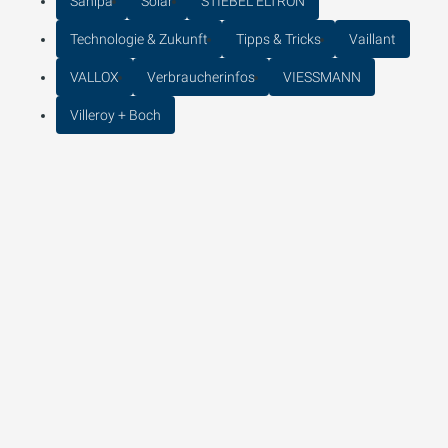
Sanipa
Solar
STIEBEL ELTRON
Technologie & Zukunft
Tipps & Tricks
Vaillant
VALLOX
Verbraucherinfos
VIESSMANN
Villeroy + Boch