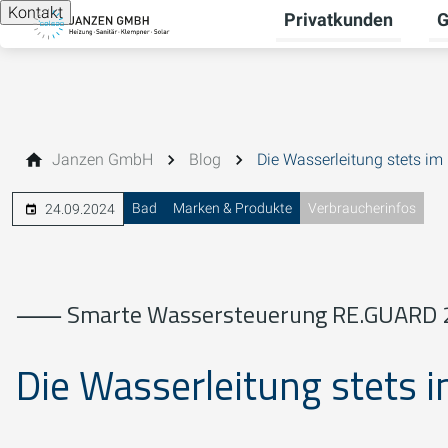
Kontakt
Privatkunden
G
Un
Janzen GmbH
Blog
Die Wasserleitung stets im 
Bad
Marken & Produkte
Verbraucherinfos
24.09.2024
⸺ Smarte Wassersteuerung RE.GUARD 
Die Wasserleitung stets 