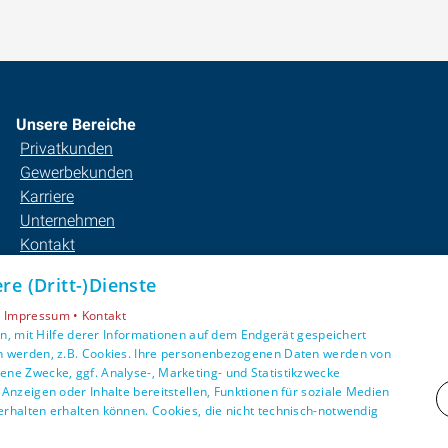
Unsere Bereiche
Privatkunden
Gewerbekunden
Karriere
Unternehmen
Kontakt
e (Dritt-)Dienste
•
Impressum •
Kontakt
, mit Hilfe derer Informationen auf dem Endgerät gespeichert
n werden, z.B. Cookies. Ihre personenbezogenen Daten werden von
ne Zwecke, ggf. Analyse-, Marketing- und Statistikzwecke
Anzeigen oder Inhalte bereitstellen, Funktionen für soziale Medien
rhalten erhalten können. Cookies, die nicht technisch-notwendig