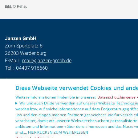
Bild: © Rehau
Janzen GmbH
Zum Sportplatz 6
26203 Wardenburg
E-Mail:
mail@janzen-gmbh.de
Tel.:
04407 916660
Impressum
Diese Webseite verwendet Cookies und ander
Barrierefreiheitserklärung
Datenschutzerklärung
Weitere Informationen finden Sie in unseren:
Datenschutzhinweise 
AGB
Wir und auch Dritte verwenden auf unserer Webseite Technologien
werden bzw. auf solche Informationen auf dem Endgerät zugegriffe
uns und den eingebundenen Partnern gespeichert und für verschiede
verarbeitet, damit wir unseren Webseitenbesuchern personalisierte 
anbieten und Informationen über deren Interessen und das Nutzerve
sind,... HIER KLICKEN ZUM WEITERLESEN