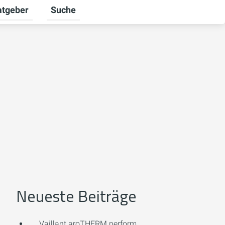
atgeber
Suche
alten
 umschalten
ermenü für Unternehmen umschalten
Untermenü für Ratgeber umschalten
Neueste Beiträge
Vaillant aroTHERM perform