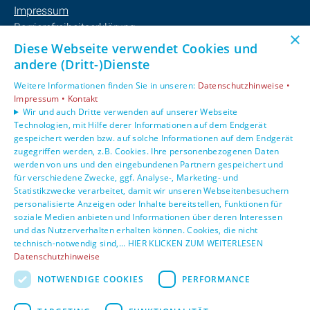
Impressum
Barrierefreiheitserklärung
×
Datenschutzerklärung
Diese Webseite verwendet Cookies und
AGB
andere (Dritt-)Dienste
Weitere Informationen finden Sie in unseren:
Datenschutzhinweise •
Unsere Bereiche
Impressum •
Kontakt
Privatkunden
Wir und auch Dritte verwenden auf unserer Webseite
Technologien, mit Hilfe derer Informationen auf dem Endgerät
Gewerbekunden
gespeichert werden bzw. auf solche Informationen auf dem Endgerät
Karriere
zugegriffen werden, z.B. Cookies. Ihre personenbezogenen Daten
Unternehmen
werden von uns und den eingebundenen Partnern gespeichert und
Kontakt
für verschiedene Zwecke, ggf. Analyse-, Marketing- und
Statistikzwecke verarbeitet, damit wir unseren Webseitenbesuchern
personalisierte Anzeigen oder Inhalte bereitstellen, Funktionen für
soziale Medien anbieten und Informationen über deren Interessen
und das Nutzerverhalten erhalten können. Cookies, die nicht
technisch-notwendig sind,... HIER KLICKEN ZUM WEITERLESEN
Datenschutzhinweise
NOTWENDIGE COOKIES
PERFORMANCE