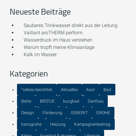
Neueste Beiträge
Sauberes Trinkwasser direkt aus der Leitung
Vaillant aroTHERM perform
Wasserdruck im Haus verstehen
Warum tropft meine Klimaanlage
Kalk im Wasser
Kategorien
°celseo berichtet
Aktuelles
Axor
Bad
Bette
BRÖTJE
burgbad
Danfoss
Design
Förderung
GEBERIT
GROHE
hansgrohe
Heizung
Kampagnenbeitrag
Klima
Komfort & Hygiene
Lifestyle