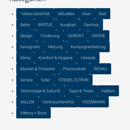
°celseo berichtet
Aktuelles
Axor
Bad
Bette
BRÖTJE
burgbad
Danfoss
Design
Förderung
GEBERIT
GROHE
hansgrohe
Heizung
Kampagnenbeitrag
Klima
Komfort & Hygiene
Lifestyle
Marken & Produkte
Photovoltaik
REHAU
Sanipa
Solar
STIEBEL ELTRON
Technologie & Zukunft
Tipps & Tricks
Vaillant
VALLOX
Verbraucherinfos
VIESSMANN
Villeroy + Boch