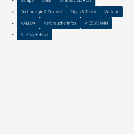
Sanipa
Solar
STIEBEL ELTRON
Technologie & Zukunft
Tipps & Tricks
Vaillant
VALLOX
Verbraucherinfos
VIESSMANN
Villeroy + Boch