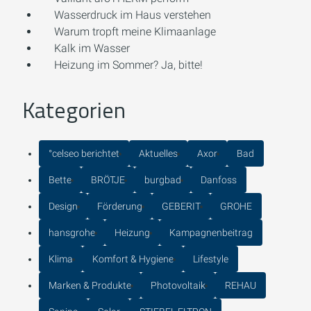
Wasserdruck im Haus verstehen
Warum tropft meine Klimaanlage
Kalk im Wasser
Heizung im Sommer? Ja, bitte!
Kategorien
°celseo berichtet
Aktuelles
Axor
Bad
Bette
BRÖTJE
burgbad
Danfoss
Design
Förderung
GEBERIT
GROHE
hansgrohe
Heizung
Kampagnenbeitrag
Klima
Komfort & Hygiene
Lifestyle
Marken & Produkte
Photovoltaik
REHAU