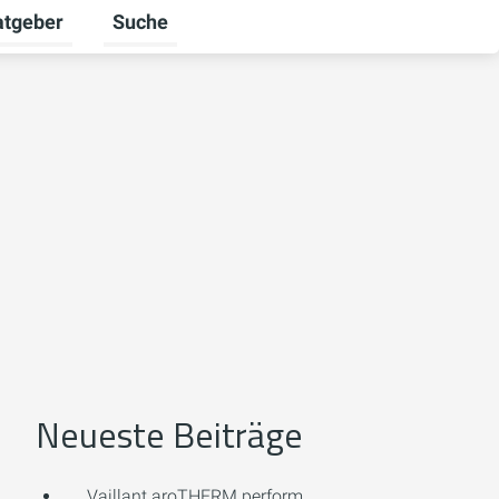
atgeber
Suche
alten
 umschalten
ermenü für Unternehmen umschalten
Untermenü für Ratgeber umschalten
Neueste Beiträge
Vaillant aroTHERM perform