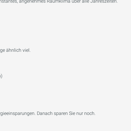
n konstantes, angenehmes Raumklima über alle Jahreszeiten.
e ähnlich viel.
h)
ergieeinsparungen. Danach sparen Sie nur noch.