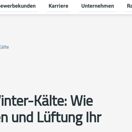
ewerbekunden
Karriere
Unternehmen
R
termenü für Privatkunden umschalten
Untermenü für Gewerbekunden umsch
Untermenü für Karriere
Unt
älte
nter-Kälte: Wie
 und Lüftung Ihr