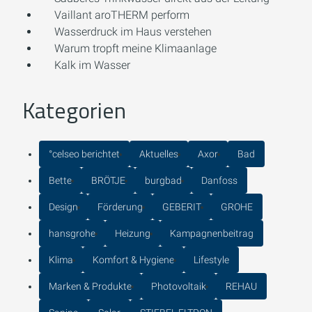
Vaillant aroTHERM perform
Wasserdruck im Haus verstehen
Warum tropft meine Klimaanlage
Kalk im Wasser
Kategorien
°celseo berichtet
Aktuelles
Axor
Bad
Bette
BRÖTJE
burgbad
Danfoss
Design
Förderung
GEBERIT
GROHE
hansgrohe
Heizung
Kampagnenbeitrag
Klima
Komfort & Hygiene
Lifestyle
Marken & Produkte
Photovoltaik
REHAU