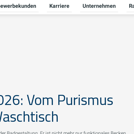
ewerbekunden
Karriere
Unternehmen
R
termenü für Privatkunden umschalten
Untermenü für Gewerbekunden umsch
Untermenü für Karriere
Unt
026: Vom Purismus
aschtisch
der Badgestaltung. Er ist nicht mehr nur funktionales Becken,