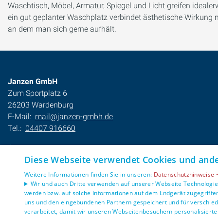
Waschtisch, Möbel, Armatur, Spiegel und Licht greifen idealer
ein gut geplanter Waschplatz verbindet ästhetische Wirkung 
an dem man sich gerne aufhält.
Janzen GmbH
Zum Sportplatz 6
26203 Wardenburg
E-Mail:
mail@janzen-gmbh.de
Tel.:
04407 916660
Impressum
Diese Webseite verwendet Cookies und ander
Barrierefreiheitserklärung
Datenschutzerklärung
Weitere Informationen finden Sie in unseren:
Datenschutzhinweise 
AGB
Wir und auch Dritte verwenden auf unserer Webseite Technologien
werden bzw. auf solche Informationen auf dem Endgerät zugegriffe
uns und den eingebundenen Partnern gespeichert und für verschiede
verarbeitet, damit wir unseren Webseitenbesuchern personalisierte 