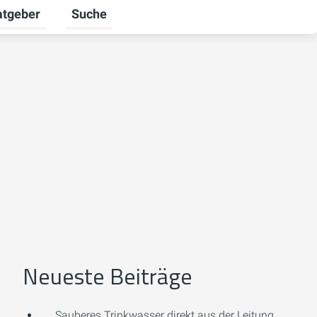
atgeber
Suche
alten
 umschalten
ermenü für Unternehmen umschalten
Untermenü für Ratgeber umschalten
Neueste Beiträge
Sauberes Trinkwasser direkt aus der Leitung