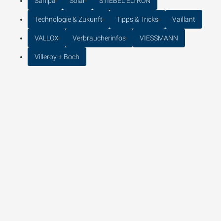
Sanipa
Solar
STIEBEL ELTRON
Technologie & Zukunft
Tipps & Tricks
Vaillant
VALLOX
Verbraucherinfos
VIESSMANN
Villeroy + Boch