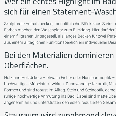
Wer ein echtes Highlight im Ba
sich für einen Statement-Wasch
Skulpturale Aufsatzbecken, monolithische Blöcke aus Stein- o
Farben machen den Waschplatz zum Blickfang. Hier darf der W
einem filigranen Untergestell, als langes Becken für zwei Pe
aus einem alltäglichen Funktionsbereich ein individueller Des
Bei den Materialien dominieren
Oberflächen.
Holz und Holzdekore – etwa in Eiche- oder Nussbaumoptik –
hochwertiges Möbelstück wirken. Dünnwandige Keramik, Mine
Formen und sind robust im Alltag. Stein und Steinoptik, gerne 
ruhige, hochwertige Anmutung ins Bad. Dabei sind matte Oberfl
angenehm an und unterstützen den edlen, reduzierten Gesam
Stauraum wird zunehmend cleve