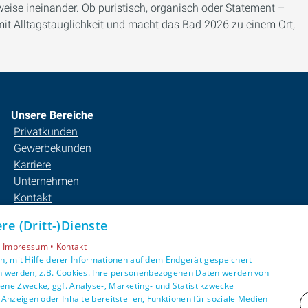
weise ineinander. Ob puristisch, organisch oder Statement –
mit Alltagstauglichkeit und macht das Bad 2026 zu einem Ort,
Unsere Bereiche
Privatkunden
Gewerbekunden
Karriere
Unternehmen
Kontakt
e (Dritt-)Dienste
•
Impressum •
Kontakt
, mit Hilfe derer Informationen auf dem Endgerät gespeichert
n werden, z.B. Cookies. Ihre personenbezogenen Daten werden von
ne Zwecke, ggf. Analyse-, Marketing- und Statistikzwecke
Anzeigen oder Inhalte bereitstellen, Funktionen für soziale Medien