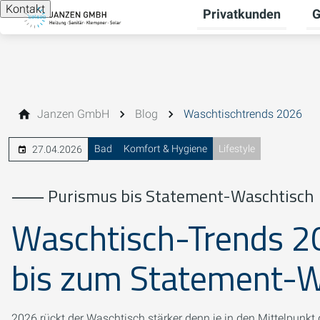
Kontakt
Privatkunden
G
Un
Janzen GmbH
Blog
Waschtischtrends 2026
Bad
Komfort & Hygiene
Lifestyle
27.04.2026
⸺
Purismus bis Statement-Waschtisch
Waschtisch-Trends 2
bis zum Statement-W
2026 rückt der Waschtisch stärker denn je in den Mittelpunkt 