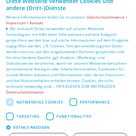
Diese Webseite verwendet Cookies und
AGB
andere (Dritt-)Dienste
Weitere Informationen finden Sie in unseren:
Datenschutzhinweise •
Unsere Bereiche
Impressum •
Kontakt
Privatkunden
Wir und auch Dritte verwenden auf unserer Webseite
Technologien, mit Hilfe derer Informationen auf dem Endgerät
Gewerbekunden
gespeichert werden bzw. auf solche Informationen auf dem Endgerät
Karriere
zugegriffen werden, z.B. Cookies. Ihre personenbezogenen Daten
Unternehmen
werden von uns und den eingebundenen Partnern gespeichert und
Kontakt
für verschiedene Zwecke, ggf. Analyse-, Marketing- und
Statistikzwecke verarbeitet, damit wir unseren Webseitenbesuchern
personalisierte Anzeigen oder Inhalte bereitstellen, Funktionen für
soziale Medien anbieten und Informationen über deren Interessen
und das Nutzerverhalten erhalten können. Cookies, die nicht
technisch-notwendig sind,... HIER KLICKEN ZUM WEITERLESEN
Datenschutzhinweise
NOTWENDIGE COOKIES
PERFORMANCE
TARGETING
FUNKTIONALITÄT
DETAILS ANZEIGEN