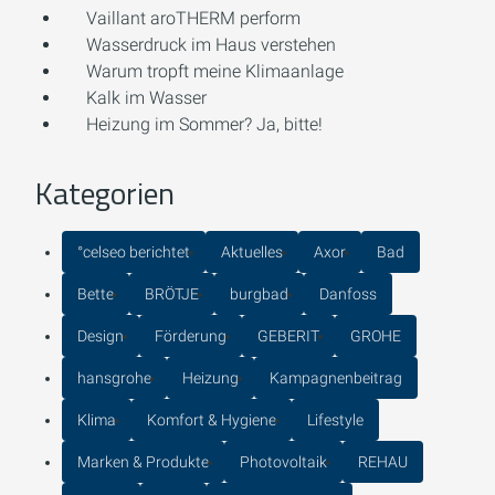
Vaillant aroTHERM perform
Wasserdruck im Haus verstehen
Warum tropft meine Klimaanlage
Kalk im Wasser
Heizung im Sommer? Ja, bitte!
Kategorien
°celseo berichtet
Aktuelles
Axor
Bad
Bette
BRÖTJE
burgbad
Danfoss
Design
Förderung
GEBERIT
GROHE
hansgrohe
Heizung
Kampagnenbeitrag
Klima
Komfort & Hygiene
Lifestyle
Marken & Produkte
Photovoltaik
REHAU